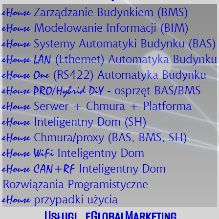
Zarządzanie Budynkiem (BMS)
eHouse
Modelowanie Informacji (BIM)
eHouse
Systemy Automatyki Budynku (BAS)
eHouse
(Ethernet) Automatyka Budynku
eHouse LAN
(RS422) Automatyka Budynku
eHouse One
- osprzęt BAS/BMS
eHouse PRO/Hybrid DiY
Serwer + Chmura + Platforma
eHouse
Inteligentny Dom (SH)
eHouse
Chmura/proxy (BAS, BMS, SH)
eHouse
Inteligentny Dom
eHouse WiFi
Inteligentny Dom
eHouse CAN+RF
Rozwiązania Programistyczne
przypadki użycia
eHouse
Usługi
eGlobalMarketing