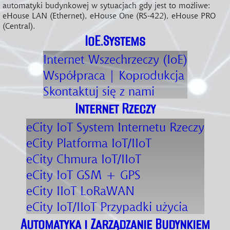
automatyki budynkowej w sytuacjach gdy jest to możliwe:
eHouse LAN (Ethernet), eHouse One (RS-422), eHouse PRO
(Central).
IoE.Systems
Internet Wszechrzeczy (IoE)
Współpraca | Koprodukcja
Skontaktuj się z nami
Internet Rzeczy
eCity IoT
System Internetu Rzeczy
eCity
Platforma IoT/IIoT
eCity
Chmura IoT/IIoT
eCity IoT
GSM + GPS
eCity IIoT
LoRaWAN
eCity IoT/IIoT
Przypadki użycia
Automatyka i Zarządzanie Budynkiem