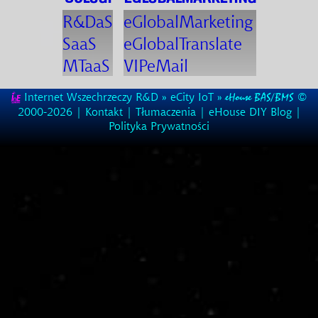
R&DaS
eGlobalMarketing
SaaS
eGlobalTranslate
MTaaS
VIPeMail
Internet Wszechrzeczy R&D
»
eCity IoT
»
©
eHouse BAS/BMS
2000-2026 |
Kontakt
|
Tłumaczenia
|
eHouse DIY Blog
|
Polityka Prywatności