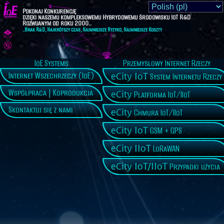
Pokonaj Konkurencję
dzięki naszemu kompleksowemu Hybrydowemu środowisku IoT R&D
Rozwijanym od roku 2000..
..Brak R&D, Najkrótszy czas, Najmniejsze Ryzyko, Najmniejsze Koszty
IoE.Systems
Przemysłowy Internet Rzeczy
eCity IoT
Internet Wszechrzeczy (IoE)
System Internetu Rzeczy
Współpraca | Koprodukcja
eCity
Platforma IoT/IIoT
Skontaktuj się z nami
eCity
Chmura IoT/IIoT
eCity IoT
GSM + GPS
eCity IIoT
LoRaWAN
eCity IoT/IIoT
Przypadki użycia