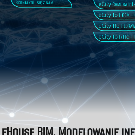
Skontaktuj się z nami
eCity
Chmura IoT/
eCity IoT
GSM + 
eCity IIoT
LoRaW
eCity IoT/IIoT
P
eHouse BIM. Modelowanie inf