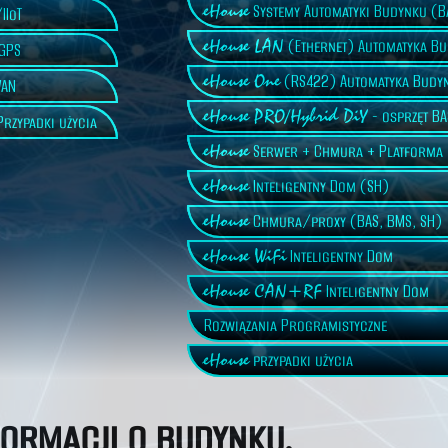
eHouse
Systemy Automatyki Budynku (B
IIoT
eHouse LAN
(Ethernet) Automatyka B
GPS
eHouse One
(RS422) Automatyka Budy
AN
eHouse PRO/Hybrid DiY
- osprzęt B
rzypadki użycia
eHouse
Serwer + Chmura + Platforma
eHouse
Inteligentny Dom (SH)
eHouse
Chmura/proxy (BAS, BMS, SH)
eHouse WiFi
Inteligentny Dom
eHouse CAN+RF
Inteligentny Dom
Rozwiązania Programistyczne
eHouse
przypadki użycia
ormacji o budynku.