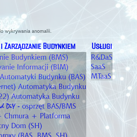
do wykrywania anomalii.
i Zarządzanie Budynkiem
Usługi
nie Budynkiem (BMS)
R&DaS
SaaS
nie Informacji (BIM)
MTaaS
Automatyki Budynku (BAS)
ernet) Automatyka Budynku
22) Automatyka Budynku
- osprzęt BAS/BMS
id DiY
 Chmura + Platforma
ntny Dom (SH)
roxy (BAS, BMS, SH)