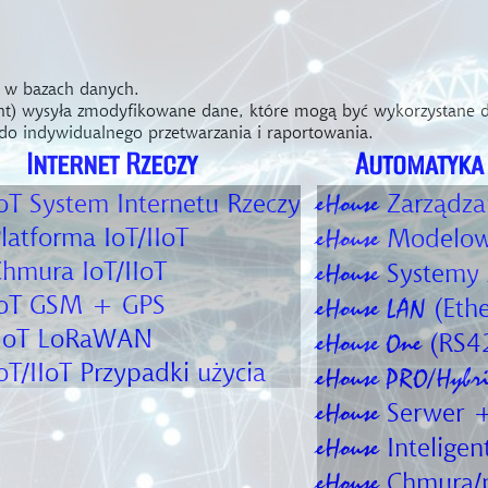
e w bazach danych.
t) wysyła zmodyfikowane dane, które mogą być wykorzystane 
i do indywidualnego przetwarzania i raportowania.
Internet Rzeczy
Automatyka 
oT
System Internetu Rzeczy
Zarządza
eHouse
latforma IoT/IIoT
Modelowa
eHouse
hmura IoT/IIoT
Systemy 
eHouse
oT
GSM + GPS
(Eth
eHouse LAN
IoT
LoRaWAN
(RS4
eHouse One
oT/IIoT
Przypadki użycia
eHouse PRO/Hybr
Serwer +
eHouse
Intelige
eHouse
Chmura/p
eHouse