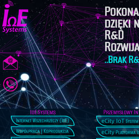
Pokona
dzięki
R&D
Rozwij
..Brak R&
IoE.Systems
Przemysłowy In
eCity IoT
Internet Wszechrzeczy (IoE)
System 
Współpraca | Koprodukcja
eCity
Platforma Io