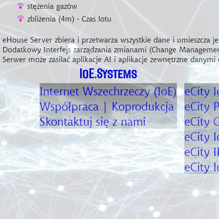
stężenia gazów
zbliżenia (4m) - Czas lotu
eHouse Server zbiera i przetwarza wszystkie dane i umieszcza j
Dodatkowy Interfejs zarządzania zmianami (Change Managemen
Serwer może zasilać aplikacje AI i aplikacje zewnętrzne danym
IoE.Systems
Internet Wszechrzeczy (IoE)
eCity I
Współpraca | Koprodukcja
eCity
P
Skontaktuj się z nami
eCity
C
eCity I
eCity I
eCity I