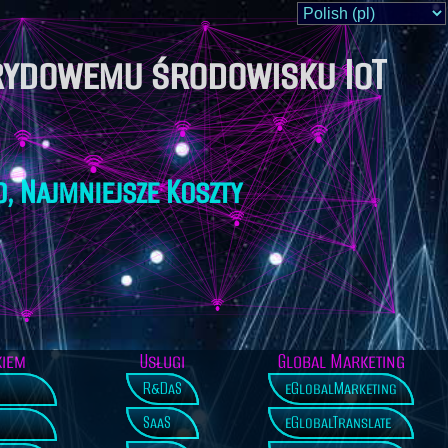
rydowemu środowisku IoT
o, Najmniejsze Koszty
kiem
Usługi
Global Marketing
R&DaS
eGlobalMarketing
SaaS
eGlobalTranslate