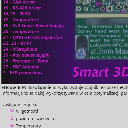
eHouse BIM
Rozwiązanie to wykorzystuje czujniki eHouse i eCi
Informacje te są dalej wykorzystywane w celu optymalizacji par
Dostępne czujniki:
wilgotności
poziom oświetlenia
Temperatury