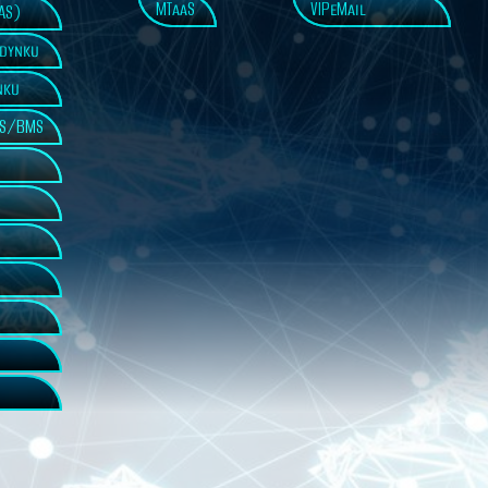
MTaaS
VIPeMail
AS)
udynku
nku
AS/BMS