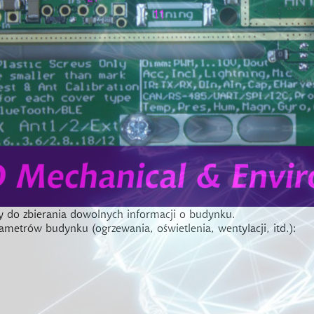
ty do zbierania dowolnych informacji o budynku.
ametrów budynku (ogrzewania, oświetlenia, wentylacji, itd.):