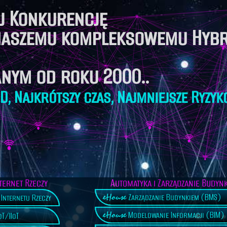
j Konkurencję
 naszemu kompleksowemu Hyb
anym od roku 2000..
D, Najkrótszy czas, Najmniejsze Ryzyk
ternet Rzeczy
Automatyka i Zarządzanie Budyn
eHouse
Zarządzanie Budynkiem (BMS)
Internetu Rzeczy
eHouse
Modelowanie Informacji (BIM)
T/IIoT