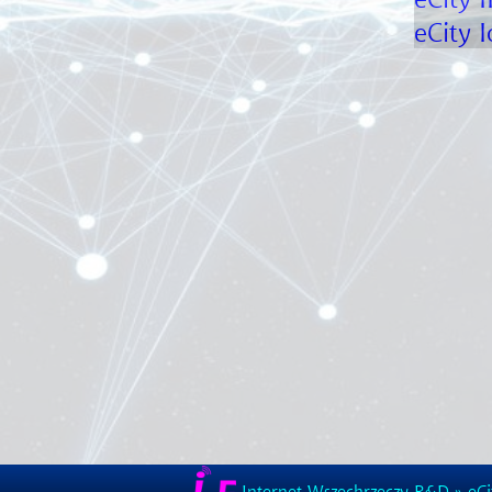
eCity I
Internet Wszechrzeczy R&D
»
eCi