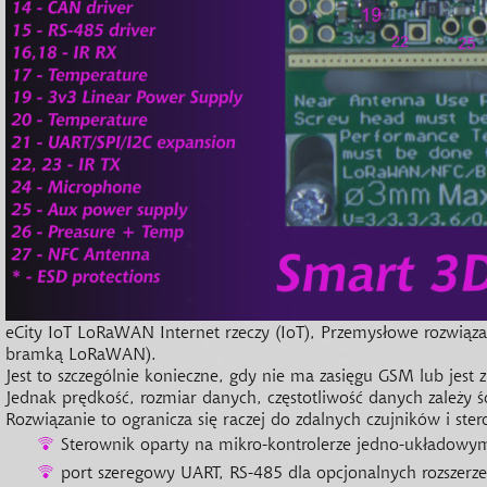
eCity IoT LoRaWAN Internet rzeczy (IoT), Przemysłowe rozwiązan
bramką LoRaWAN).
Jest to szczególnie konieczne, gdy nie ma zasięgu GSM lub jest zb
Jednak prędkość, rozmiar danych, częstotliwość danych zależy śc
Rozwiązanie to ogranicza się raczej do zdalnych czujników i st
Sterownik oparty na mikro-kontrolerze jedno-układ
port szeregowy UART, RS-485 dla opcjonalnych rozszerz