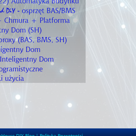
22) Automatyka Budynku
- osprzęt BAS/BMS
id DiY
 Chmura + Platforma
ntny Dom (SH)
roxy (BAS, BMS, SH)
ligentny Dom
Inteligentny Dom
ogramistyczne
i użycia
eHouse DIY Blog
|
Polityka Prywatności