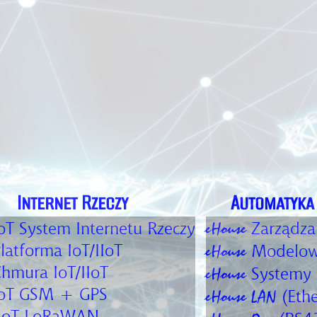
Internet Rzeczy
Automatyka 
oT
System Internetu Rzeczy
Zarządza
eHouse
latforma IoT/IIoT
Modelowa
eHouse
hmura IoT/IIoT
Systemy 
eHouse
oT
GSM + GPS
(Eth
eHouse LAN
IoT
LoRaWAN