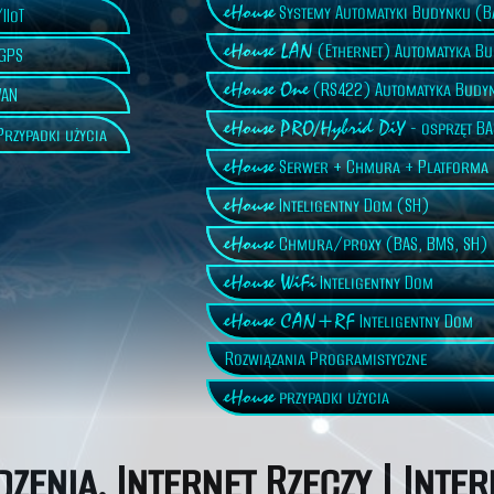
eHouse
Systemy Automatyki Budynku (B
IIoT
eHouse LAN
(Ethernet) Automatyka B
GPS
eHouse One
(RS422) Automatyka Budy
AN
eHouse PRO/Hybrid DiY
- osprzęt B
rzypadki użycia
eHouse
Serwer + Chmura + Platforma
eHouse
Inteligentny Dom (SH)
eHouse
Chmura/proxy (BAS, BMS, SH)
eHouse WiFi
Inteligentny Dom
eHouse CAN+RF
Inteligentny Dom
Rozwiązania Programistyczne
eHouse
przypadki użycia
dzenia. Internet Rzeczy | Int