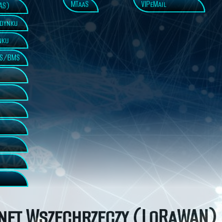
MTaaS
VIPeMail
AS)
udynku
nku
AS/BMS
ernet Wszechrzeczy (LoRaWAN)