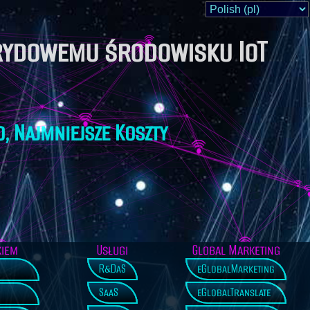
rydowemu środowisku IoT
o, Najmniejsze Koszty
kiem
Usługi
Global Marketing
R&DaS
eGlobalMarketing
SaaS
eGlobalTranslate