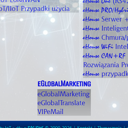
(RS4
eHouse One
oT/IIoT
Przypadki użycia
eHouse PRO/Hybr
Serwer +
eHouse
Intelige
eHouse
Chmura/p
eHouse
Inte
eHouse WiFi
eHouse CAN+RF
Rozwiązania Pr
przypadk
eHouse
eGlobalMarketing
eGlobalMarketing
eGlobalTranslate
VIPeMail
ty IoT
»
© 2000-2026 |
Kontakt
|
Tłumaczenia
|
eHouse BAS/BMS