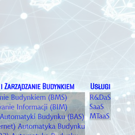
i Zarządzanie Budynkiem
Usługi
nie Budynkiem (BMS)
R&DaS
SaaS
nie Informacji (BIM)
MTaaS
Automatyki Budynku (BAS)
ernet) Automatyka Budynku