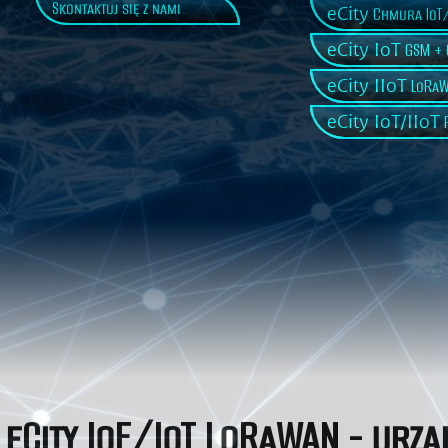
Skontaktuj się z nami
eCity
Chmura IoT/
eCity IoT
GSM + 
eCity IIoT
LoRaW
eCity IoT/IIoT
P
eCity IoE/IoT LoRaWAN - urzą