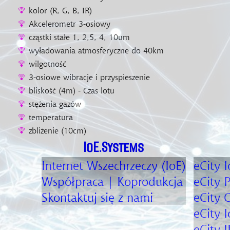
kolor (R, G, B, IR)
Akcelerometr 3-osiowy
cząstki stałe 1, 2,5, 4, 10um
wyładowania atmosferyczne do 40km
wilgotność
3-osiowe wibracje i przyspieszenie
bliskość (4m) - Czas lotu
stężenia gazów
temperatura
zbliżenie (10cm)
IoE.Systems
Internet Wszechrzeczy (IoE)
eCity I
Współpraca | Koprodukcja
eCity
P
Skontaktuj się z nami
eCity
C
eCity I
eCity I