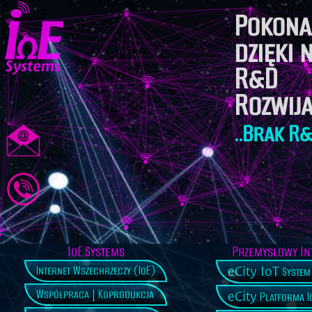
Pokona
dzięki
R&D
Rozwij
..Brak R&
IoE.Systems
Przemysłowy In
eCity IoT
Internet Wszechrzeczy (IoE)
System 
Współpraca | Koprodukcja
eCity
Platforma Io