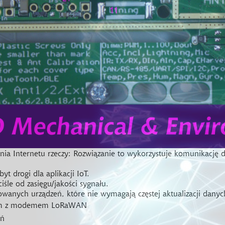
ia Internetu rzeczy:
Rozwiązanie to wykorzystuje komunikację 
yt drogi dla aplikacji IoT.
iśle od zasięgu/jakości sygnału.
erowanych urządzeń, które nie wymagają częstej aktualizacji dan
owym z modemem LoRaWAN
eń