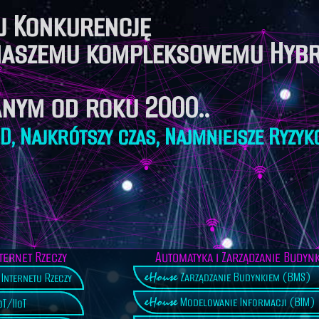
j Konkurencję
 naszemu kompleksowemu Hyb
anym od roku 2000..
D, Najkrótszy czas, Najmniejsze Ryzyk
ternet Rzeczy
Automatyka i Zarządzanie Budyn
eHouse
Zarządzanie Budynkiem (BMS)
Internetu Rzeczy
eHouse
Modelowanie Informacji (BIM)
T/IIoT