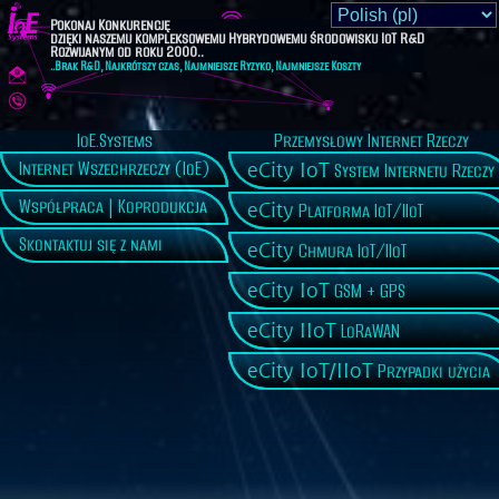
Pokonaj Konkurencję
dzięki naszemu kompleksowemu Hybrydowemu środowisku IoT R&D
Rozwijanym od roku 2000..
..Brak R&D, Najkrótszy czas, Najmniejsze Ryzyko, Najmniejsze Koszty
IoE.Systems
Przemysłowy Internet Rzeczy
eCity IoT
Internet Wszechrzeczy (IoE)
System Internetu Rzeczy
Współpraca | Koprodukcja
eCity
Platforma IoT/IIoT
Skontaktuj się z nami
eCity
Chmura IoT/IIoT
eCity IoT
GSM + GPS
eCity IIoT
LoRaWAN
eCity IoT/IIoT
Przypadki użycia