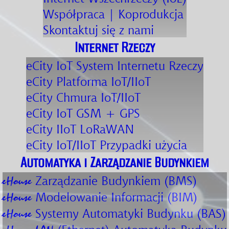
Współpraca | Koprodukcja
Skontaktuj się z nami
Internet Rzeczy
eCity IoT
System Internetu Rzeczy
eCity
Platforma IoT/IIoT
eCity
Chmura IoT/IIoT
eCity IoT
GSM + GPS
eCity IIoT
LoRaWAN
eCity IoT/IIoT
Przypadki użycia
Automatyka i Zarządzanie Budynkiem
Zarządzanie Budynkiem (BMS)
eHouse
Modelowanie Informacji (BIM)
eHouse
Systemy Automatyki Budynku (BAS)
eHouse