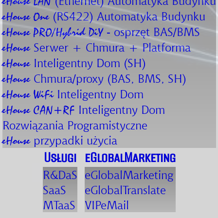
(Ethernet) Automatyka Budynku
eHouse LAN
(RS422) Automatyka Budynku
eHouse One
- osprzęt BAS/BMS
eHouse PRO/Hybrid DiY
Serwer + Chmura + Platforma
eHouse
Inteligentny Dom (SH)
eHouse
Chmura/proxy (BAS, BMS, SH)
eHouse
Inteligentny Dom
eHouse WiFi
Inteligentny Dom
eHouse CAN+RF
Rozwiązania Programistyczne
przypadki użycia
eHouse
Usługi
eGlobalMarketing
R&DaS
eGlobalMarketing
SaaS
eGlobalTranslate
MTaaS
VIPeMail