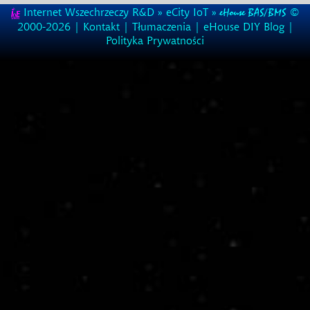
Internet Wszechrzeczy R&D
»
eCity IoT
»
©
eHouse BAS/BMS
2000-2026 |
Kontakt
|
Tłumaczenia
|
eHouse DIY Blog
|
Polityka Prywatności