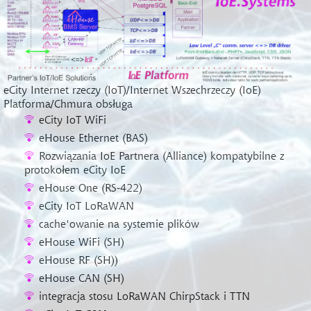
eCity Internet rzeczy (IoT)/Internet Wszechrzeczy (IoE)
Platforma/Chmura obsługa
eCity IoT WiFi
eHouse Ethernet (BAS)
Rozwiązania IoE Partnera (Alliance) kompatybilne z
protokołem eCity IoE
eHouse One (RS-422)
eCity IoT LoRaWAN
cache'owanie na systemie plików
eHouse WiFi (SH)
eHouse RF (SH))
eHouse CAN (SH)
integracja stosu LoRaWAN ChirpStack i TTN